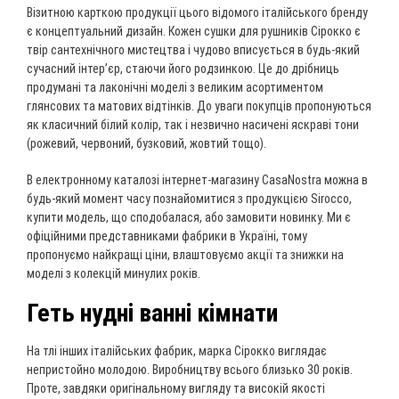
Візитною карткою продукції цього відомого італійського бренду
є концептуальний дизайн. Кожен сушки для рушників Сірокко є
твір сантехнічного мистецтва і чудово вписується в будь-який
сучасний інтер’єр, стаючи його родзинкою. Це до дрібниць
продумані та лаконічні моделі з великим асортиментом
глянсових та матових відтінків. До уваги покупців пропонуються
як класичний білий колір, так і незвично насичені яскраві тони
(рожевий, червоний, бузковий, жовтий тощо).
В електронному каталозі інтернет-магазину CasaNostra можна в
будь-який момент часу познайомитися з продукцією Sirocco,
купити модель, що сподобалася, або замовити новинку. Ми є
офіційними представниками фабрики в Україні, тому
пропонуємо найкращі ціни, влаштовуємо акції та знижки на
моделі з колекцій минулих років.
Геть нудні ванні кімнати
На тлі інших італійських фабрик, марка Сірокко виглядає
непристойно молодою. Виробництву всього близько 30 років.
Проте, завдяки оригінальному вигляду та високій якості