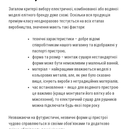
Загалом критерії вибору електричної, комбінованої або водяної
моделі елітного бренду дуже схожі. Оскільки вся продукція
преміум-класу неодноразово тестується на всіх етапах
виробництва, значення мають такі фактори:
технічні характеристики – добре відомі
співробітникам нашого магазину та відображені у
паспорті пристрою;
форма та розмір – монтаж сушаря нестандартної
форми може бути неможливим у маленькій ванній;
матеріал – найкращими вважаються моделі з
кольорових металів, але, як уже було сказано
вище, існують вироби з нетрадиційних матеріалів;
час встановлення – якщо для водяного пристрою
це важливо (краще монтувати його влітку або в
міжсезоння), то електричний сушар для рушників
можна підключати будь-якої пори року.
Незважаючи на футуристичні, незвичні форми ці пристрої
чудово справляються зі своїми обов’язками та додатково