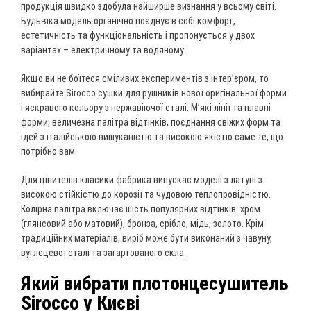
продукція швидко здобула найширше визнання у всьому світі.
Будь-яка модель органічно поєднує в собі комфорт,
естетичність та функціональність і пропонується у двох
варіантах – електричному та водяному.
Якщо ви не боїтеся сміливих експериментів з інтер’єром, то
вибирайте Sirocco сушки для рушників нової оригінальної форми
і яскравого кольору з нержавіючої сталі. М’які лінії та плавні
форми, величезна палітра відтінків, поєднання свіжих форм та
ідей з італійською вишуканістю та високою якістю саме те, що
потрібно вам.
Для цінителів класики фабрика випускає моделі з латуні з
високою стійкістю до корозії та чудовою теплопровідністю.
Колірна палітра включає шість популярних відтінків: хром
(глянсовий або матовий), бронза, срібло, мідь, золото. Крім
традиційних матеріалів, виріб може бути виконаний з чавуну,
вуглецевої сталі та загартованого скла.
Який вибрати плотонцесушитель
Sirocco у Києві