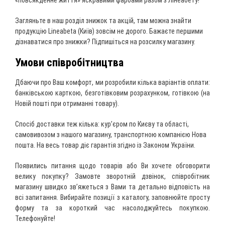
«повсякденне життя» яскравими фарбами разом з Лінеабету!
Загляньте в наш розділ знижок та акцій, там можна знайти
продукцію Lineabeta (Київ) зовсім не дорого. Бажаєте першими
дізнаватися про знижки? Підпишіться на розсилку магазину.
Умови співробітництва
Дбаючи про Ваш комфорт, ми розробили кілька варіантів оплати:
банківською карткою, безготівковим розрахунком, готівкою (на
Новій пошті при отриманні товару).
Спосіб доставки теж кілька: кур’єром по Києву та області,
самовивозом з нашого магазину, транспортною компанією Нова
пошта. На весь товар діє гарантія згідно із Законом України.
Появились питання щодо товарів або Ви хочете обговорити
велику покупку? Замовте зворотній дзвінок, співробітник
магазину швидко зв’яжеться з Вами та детально відповість на
всі запитання. Вибирайте позиції з каталогу, заповнюйте просту
форму та за короткий час насолоджуйтесь покупкою.
Телефонуйте!