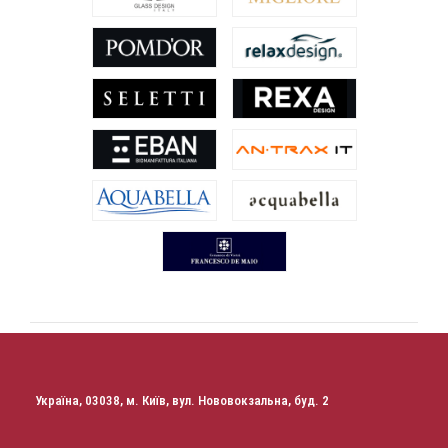
Україна, 03038, м. Київ, вул. Нововокзальна, буд. 2