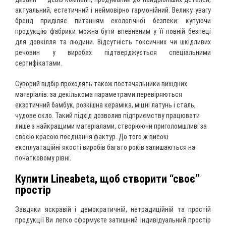
актуальний, естетичний і неймовірно гармонійний. Велику увагу
бренд приділяє питанням екологічної безпеки: купуючи
продукцію фабрики можна бути впевненим у її повній безпеці
для довкілля та людини. Відсутність токсичних чи шкідливих
речовин у виробах підтверджується спеціальними
сертифікатами.
Суворий відбір проходять також постачальники вихідних
матеріалів: за декількома параметрами перевіряються
екзотичний бамбук, розкішна кераміка, міцні латунь і сталь,
чудове скло. Такий підхід дозволив підприємству працювати
лише з найкращими матеріалами, створюючи приголомшливі за
своєю красою поєднання фактур. До того ж високі
експлуатаційні якості виробів багато років залишаються на
початковому рівні.
Купити Lineabeta, щоб створити “своє”
простір
Завдяки яскравій і демократичній, нетрадиційній та простій
продукції Ви легко сформуєте затишний індивідуальний простір