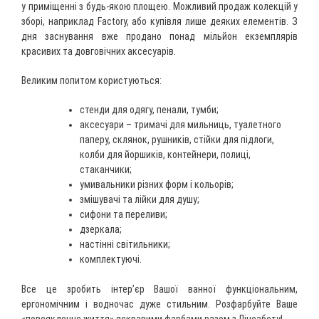
у приміщенні з будь-якою площею. Можливий продаж колекцій у
зборі, наприклад Factory, або купівля лише деяких елементів. З
дня заснування вже продано понад мільйон екземплярів
красивих та довговічних аксесуарів.
Великим попитом користуються:
стенди для одягу, пенали, тумби;
аксесуари – тримачі для мильниць, туалетного
паперу, склянок, рушників, стійки для підлоги,
колби для йоршиків, контейнери, полиці,
стаканчики;
умивальники різних форм і кольорів;
змішувачі та лійки для душу;
сифони та переливи;
дзеркала;
настінні світильники;
комплектуючі.
Все це зробить інтер’єр Вашої ванної функціональним,
ергономічним і водночас дуже стильним. Розфарбуйте Ваше