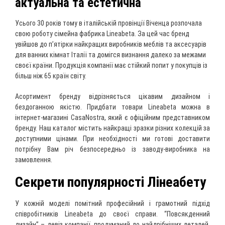
актуальна та естетична
Усього 30 років тому в італійській провінції Віченца розпочала
свою роботу сімейна фабрика Lineabeta. За цей час бренд
увійшов до п’ятірки найкращих виробників меблів та аксесуарів
для ванних кімнат Італії та домігся визнання далеко за межами
своєї країни. Продукція компанії має стійкий попит у покупців із
більш ніж 65 країн світу.
Асортимент бренду відрізняється цікавим дизайном і
бездоганною якістю. Придбати товари Lineabeta можна в
інтернет-магазині CasaNostra, який є офіційним представником
бренду. Наш каталог містить найкращі зразки різних колекцій за
доступними цінами. При необхідності ми готові доставити
потрібну Вам річ ​​безпосередньо із заводу-виробника на
замовлення.
Секрети популярності Лінеабету
У кожній моделі помітний професійний і грамотний підхід
співробітників Lineabeta до своєї справи. “Повсякденний
дизайн” – девіз компанії, продуманий до найдрібніших деталей,