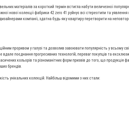
івельних матеріалів за короткий термін встигла набути величезної популярн
ої нової колекції фабрики 42 zero 41 руйнує всі стереотипи та уявлення 
дизайнерами компанії, здатна будь-яку квартиру перетворити на неповто
ційним проривом у галузі та дозволив завоювати популярність у всьому сві
 це вдале поєднання прогресивних технологій, переваг покупців та ексклюз
асичених кольорів та різноманітних форм призвів до того, що продукція ф
нших брендів.
кість унікальних колекцій. Найбільш відомими з них стали: