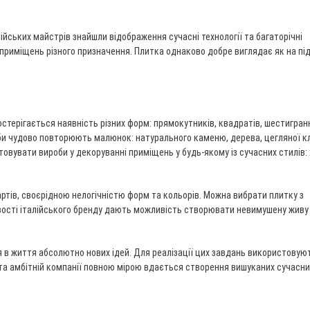
лійських майстрів знайшли відображення сучасні технології та багаторічні
 приміщень різного призначення. Плитка однаково добре виглядає як на під
постерігається наявність різних форм: прямокутників, квадратів, шестигран
оби чудово повторюють малюнок: натурального каменю, дерева, цегляної к
овувати вироби у декоруванні приміщень у будь-якому із сучасних стилів: 
дартів, своєрідною нелогічністю форм та кольорів. Можна вибрати плитку з
вості італійського бренду дають можливість створювати невимушену живу
я в життя абсолютно нових ідей. Для реалізації цих завдань використовую
ій та амбітній компанії повною мірою вдається створення вишуканих сучасни