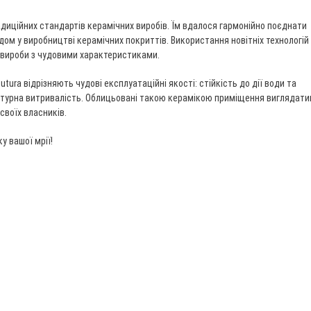
радиційних стандартів керамічних виробів. Їм вдалося гармонійно поєднати
дом у виробництві керамічних покриттів. Використання новітніх технологій
і вироби з чудовими характеристиками.
tura відрізняють чудові експлуатаційні якості: стійкість до дії води та
ратурна витривалість. Облицьовані такою керамікою приміщення виглядат
своїх власників.
у вашої мрії!