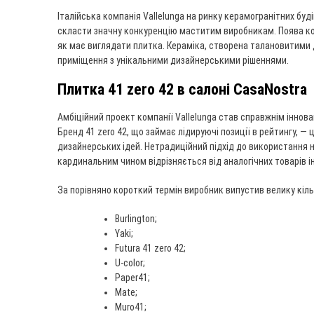
Італійська компанія Vallelunga на ринку керамогранітних буд
скласти значну конкуренцію маститим виробникам. Поява кожн
як має виглядати плитка. Кераміка, створена талановитими 
приміщення з унікальними дизайнерськими рішеннями.
Плитка 41 zero 42 в салоні CasaNostra
Амбіційний проект компанії Vallelunga став справжнім іннова
Бренд 41 zero 42, що займає лідируючі позиції в рейтингу, —
дизайнерських ідей. Нетрадиційний підхід до використання н
кардинальним чином відрізняється від аналогічних товарів і
За порівняно короткий термін виробник випустив велику кіль
Burlington;
Yaki;
Futura 41 zero 42;
U-color;
Paper41;
Mate;
Muro41;