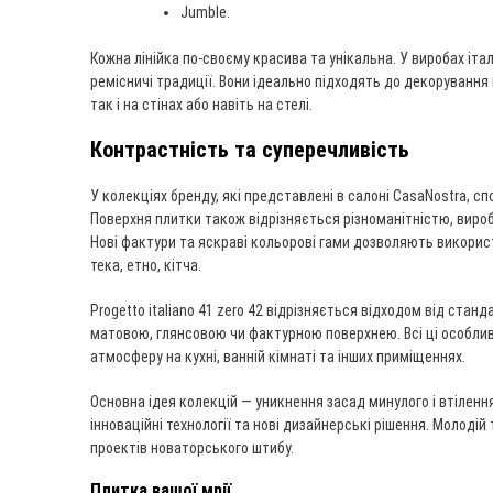
Jumble.
Кожна лінійка по-своєму красива та унікальна. У виробах іта
ремісничі традиції. Вони ідеально підходять до декорування
так і на стінах або навіть на стелі.
Контрастність та суперечливість
У колекціях бренду, які представлені в салоні CasaNostra, с
Поверхня плитки також відрізняється різноманітністю, вир
Нові фактури та яскраві кольорові гами дозволяють використ
тека, етно, кітча.
Progetto italiano 41 zero 42 відрізняється відходом від стан
матовою, глянсовою чи фактурною поверхнею. Всі ці особли
атмосферу на кухні, ванній кімнаті та інших приміщеннях.
Основна ідея колекцій — уникнення засад минулого і втіленн
інноваційні технології та нові дизайнерські рішення. Молод
проектів новаторського штибу.
Плитка вашої мрії