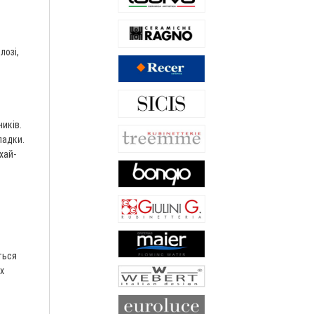
лозі,
ників.
ладки.
хай-
ться
х