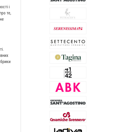
ості і
про те,
рне
ті.
ивних
абрики