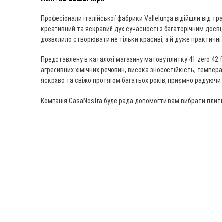
Професіонали італійської фабрики Vallelunga відійшли від т
креативний та яскравий дух сучасності з багаторічним досві
дозволило створювати не тільки красиві, а й дуже практичн
Представлену в каталозі магазину матову плитку 41 zero 42 fu
агресивних хімічних речовин, висока зносостійкість, темпе
яскраво та свіжо протягом багатьох років, приємно радуючи 
Компанія CasaNostra буде рада допомогти вам вибрати плитк