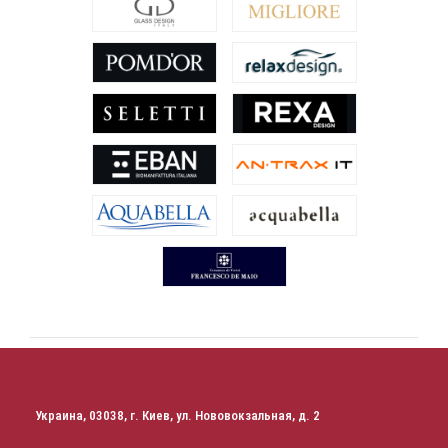
Украина, 03038, г. Киев, ул. Нововокзальная, д. 2