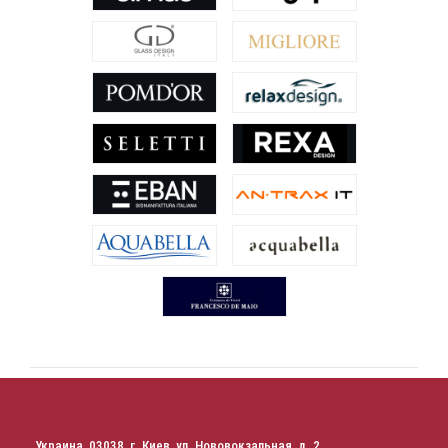
Украина, 03038, г. Киев, ул. Нововокзальная, д. 2